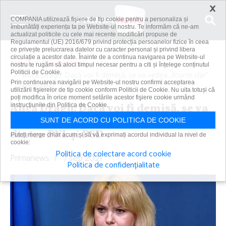
×
COMPANIA utilizează fişiere de tip cookie pentru a personaliza și
îmbunătăți experiența ta pe Website-ul nostru. Te informăm că ne-am
actualizat politicile cu cele mai recente modificări propuse de
Regulamentul (UE) 2016/679 privind protecția persoanelor fizice în ceea
ce privește prelucrarea datelor cu caracter personal și privind libera
circulație a acestor date. Înainte de a continua navigarea pe Website-ul
Acasă
Clasa politică
nostru te rugăm să aloci timpul necesar pentru a citi și înțelege conținutul
Politicii de Cookie.
Anca Dragu: Dacă voi fi demisă, se va vedea „foarte clar”
Prin continuarea navigării pe Website-ul nostru confirmi acceptarea
colaborarea...
utilizării fişierelor de tip cookie conform Politicii de Cookie. Nu uita totuși că
poți modifica în orice moment setările acestor fişiere cookie urmând
Anca Dragu: Dacă voi fi demisă, se va
instrucțiunile din Politica de Cookie.
vedea „foarte clar” colaborarea
SUNT DE ACORD CU POLITICA DE COOKIE
dintre PNL şi PSD
Puteți merge chiar acum și să vă exprimați acordul individual la nivel de
cookie:
Politica de colectare acord cookie
Primanews
|
7 sep 2021
Politica de confidențialitate