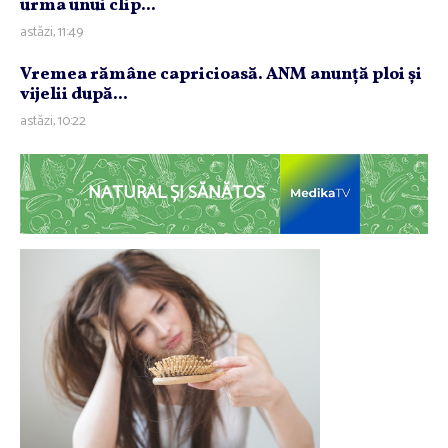
urma unui clip...
astăzi, 11:49
Vremea rămâne capricioasă. ANM anunţă ploi şi
vijelii după...
astăzi, 10:22
NATURAL ȘI SĂNĂTOS