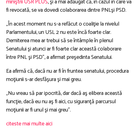
miniştrii USR PLUS
, şi a mai adăugat că, în cazul în care va
fi revocată, se va dovedi colaborarea dintre PNLşi PSD.
„În acest moment nu s-a refăcut o coaliţie la nivelul
Parlamentului, un USL 2 nu este încă foarte clar.
Demiterea mea ar trebui să se întâmple în plenul
Senatului şi atunci ar fi foarte clar această colaborare
între PNL şi PSD”, a afirmat preşedinta Senatului.
Ea afirmă că, dacă nu ar fi în fruntea senatului, procedura
moţiunii s-ar desfăşura şi mai greu.
„Nu vreau să par ipocrită, dar dacă aş elibera această
funcţie, dacă eu nu aş fi aici, cu siguranţă parcursul
moţiunii ar fi unul şi mai greu”.
citeste mai multe aici