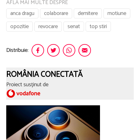
AFLA MAI MULTE DESPRE
anca dragu
colaborare
demitere
motiune
opozitie
revocare
senat
top stiri
Distribuie:
ROMÂNIA CONECTATĂ
Proiect susținut de