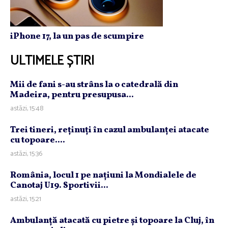
iPhone 17, la un pas de scumpire
ULTIMELE ȘTIRI
Mii de fani s-au strâns la o catedrală din
Madeira, pentru presupusa...
astăzi, 15:48
Trei tineri, reţinuţi în cazul ambulanţei atacate
cu topoare....
astăzi, 15:36
România, locul 1 pe naţiuni la Mondialele de
Canotaj U19. Sportivii...
astăzi, 15:21
Ambulanţă atacată cu pietre şi topoare la Cluj, în