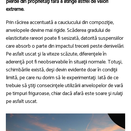
pierde din proprietăţi fără a atinge astfel de valori
extreme.
Prin răcirea accentuată a cauciucului din compoziţie,
anvelopele devine mai rigide. Scăderea gradului de
elasticitate rareori poate fi sesizată, datorită suspensiilor
care absorb o parte din impactul trecerii peste denivelări.
Pe asfalt uscat şi la viteze scăzute, diferenţele în
aderenţă pot fi neobservabile în situaţii normale. Totuşi,
schimbările există, deşi devin evidente doar în condiţii
limită, pe care nu dorim să le experimentaţi. Iată de ce
trebuie să ştiţi consecinţele utilizării anvelopelor de vară
pe timpuri friguroase, chiar dacă afară este soare şi rulaţi
pe asfalt uscat.