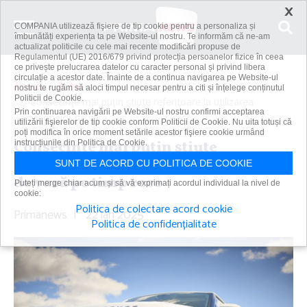
×
COMPANIA utilizează fişiere de tip cookie pentru a personaliza și
îmbunătăți experiența ta pe Website-ul nostru. Te informăm că ne-am
actualizat politicile cu cele mai recente modificări propuse de
Regulamentul (UE) 2016/679 privind protecția persoanelor fizice în ceea
ce privește prelucrarea datelor cu caracter personal și privind libera
circulație a acestor date. Înainte de a continua navigarea pe Website-ul
Acasă
Auto
nostru te rugăm să aloci timpul necesar pentru a citi și înțelege conținutul
Politicii de Cookie.
Consecinţe mai puţin ştiute referitoare la utilizarea
Prin continuarea navigării pe Website-ul nostru confirmi acceptarea
anvelopelor de vară...
utilizării fişierelor de tip cookie conform Politicii de Cookie. Nu uita totuși că
poți modifica în orice moment setările acestor fişiere cookie urmând
Consecinţe mai puţin ştiute
instrucțiunile din Politica de Cookie.
referitoare la utilizarea anvelopelor
SUNT DE ACORD CU POLITICA DE COOKIE
de vară pe timp rece
Puteți merge chiar acum și să vă exprimați acordul individual la nivel de
cookie:
Politica de colectare acord cookie
Primanews
|
22 ian 2025
Politica de confidențialitate